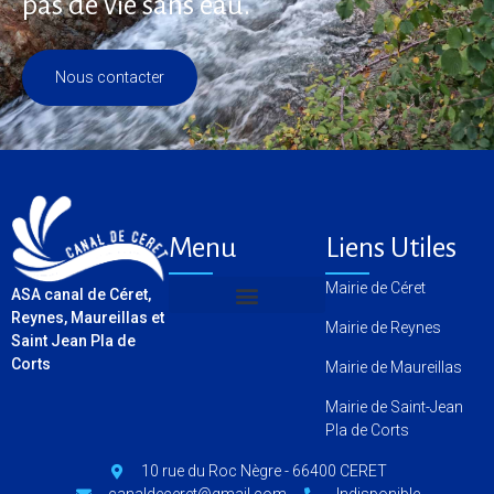
pas de vie sans eau.
Nous contacter
Menu
Liens Utiles
Mairie de Céret
ASA canal de Céret,
Reynes, Maureillas et
Mairie de Reynes
Questions fréquentes
Saint Jean Pla de
Corts
Mairie de Maureillas
Gérer le consentement aux
Mairie de Saint-Jean
cookies
Pla de Corts
Nous utilisons les cookies pour améliorer l'expérience sur notre site. Le
10 rue du Roc Nègre - 66400 CERET
fait de ne pas consentir peut avoir un effet négatif sur certaines