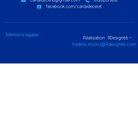
caractéristiques et fonctions.
moc.liamg@terecedlanac
Indisponible
facebook.com/canaldeceret
Accepter
Refuser
Mentions légales
Réalisation : 9Design66 –
moc.66ngised9@zonum.cirederf
Voir les préférences
Politique de cookies
Politique de confidentialité