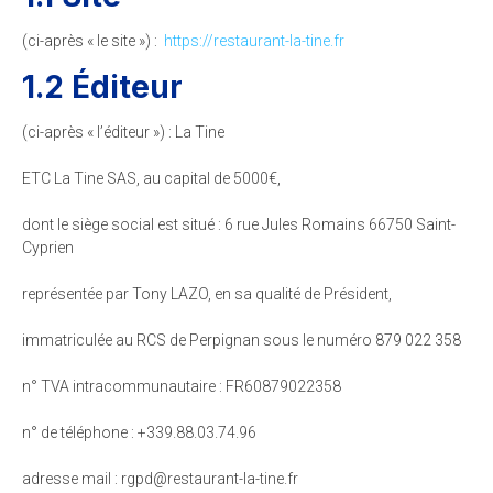
(ci-après « le site ») :
https://restaurant-la-tine.fr
1.2 Éditeur
(ci-après « l’éditeur ») : La Tine
ETC La Tine SAS, au capital de 5000€,
dont le siège social est situé : 6 rue Jules Romains 66750 Saint-
Cyprien
représentée par Tony LAZO, en sa qualité de Président,
immatriculée au RCS de Perpignan sous le numéro 879 022 358
n° TVA intracommunautaire : FR60879022358
n° de téléphone : +339.88.03.74.96
adresse mail :
rf.enit-al-tnaruatser@dpgr